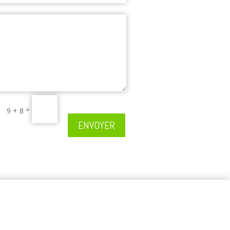
=
9 + 8
ENVOYER