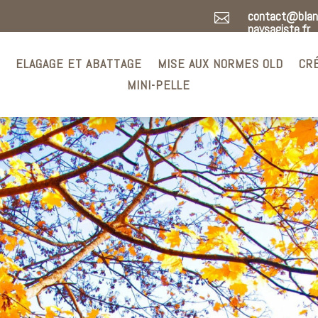
contact@blan

paysagiste.fr
N
ELAGAGE ET ABATTAGE
MISE AUX NORMES OLD
CR
MINI-PELLE