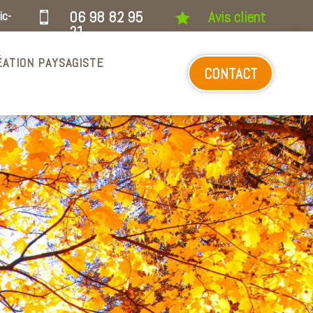
ic-
06 98 82 95
Avis client


21
ÉATION PAYSAGISTE
CONTACT